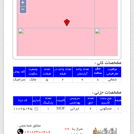
+
−
مشخصات کلی :
سال
موقعیت
تعداد واحد
تعداد واحد در
تعداد
وضعیت
کف پوش
ساخت
جغرافیائی
آپارتمان
طبقه
طبقات
سکونت
شمالی
8
9
2
5
مالک
سرامیک
مشخصات جزئی :
نوع سند/
تعداد
سرویس
تعداد
طبقه
کابینت
انباری
کد دیتا
کاربری
اتاق
بهداشتی
پارکینگ
1
مسکونی
2
ایرانی
MDF
1
10025145
مشاور شما نجفی :
79
متراژ بنا :
09182300406