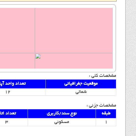
مشخصات کلی :
موقعیت جغرافیائی
تعداد واحد آپا
شمالی
12
مشخصات جزئی :
طبقه
نوع سند/کاربری
تعداد اتا
1
مسکونی
3