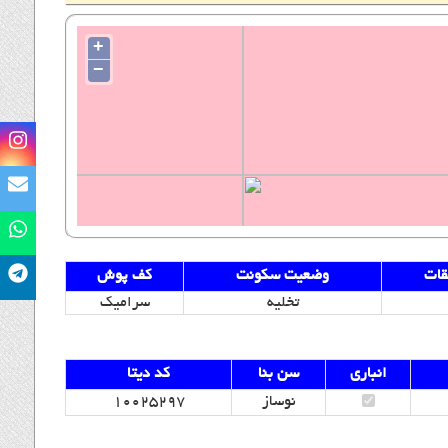
+
−
قات
وضعیت سکونت
کف پوش
تخلیه
سرامیک
انباری
سن بنا
کد دیتا
نوساز
10025297